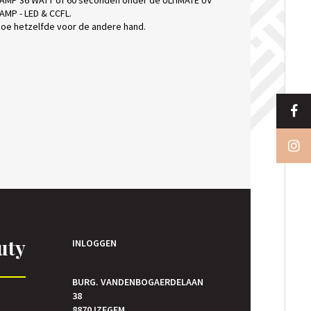
AMP 36 WATT of 60 seconden onder de ULTIMATE UV
AMP - LED & CCFL.
oe hetzelfde voor de andere hand.
uty
INLOGGEN
BURG. VANDENBOGAERDELAAN
38
E
8870 IZEGEM