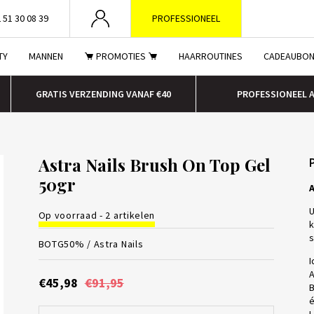
 51 30 08 39
PROFESSIONEEL
TY
MANNEN
PROMOTIES
HAARROUTINES
CADEAUBO
GRATIS VERZENDING VANAF €40
PROFESSIONEEL 
Astra Nails Brush On Top Gel
50gr
A
U
Op voorraad - 2 artikelen
k
s
BOTG50% /
Astra Nails
I
A
€45,98
€91,95
B
é