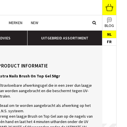
N
MERKEN
NEW
BLOG
NL
ADVIES
UITGEBREID ASSORTIMENT
FR
PRODUCT INFORMATIE
stra Nails Brush On Top Gel 50gr
ltravloeibare afwerkingsgel die in een zeer dun laagje
an worden aangebracht en die beschermt tegen UV-
tralen.
deaal om te worden aangebracht als afwerking op het
.N.S. systeem.
reng een laagje Brush on Top Gel aan op de nagels van
én hand en laat het 4 minuten uitharden onder de UV