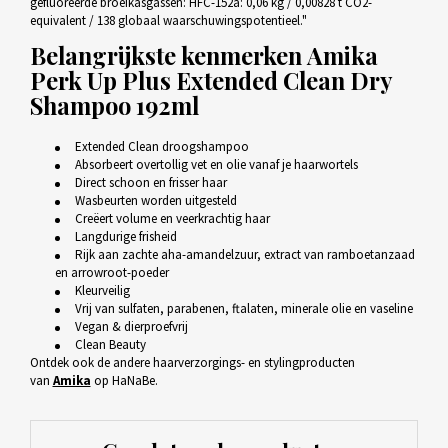
gefluoreerde broeikasgassen: HFC-152a: 0,06 kg / 0,00828 t CO2-
equivalent / 138 globaal waarschuwingspotentieel."
Belangrijkste kenmerken
Amika
Perk Up Plus Extended Clean Dry
Shampoo 192ml
Extended Clean droogshampoo
Absorbeert overtollig vet en olie vanaf je haarwortels
Direct schoon en frisser haar
Wasbeurten worden uitgesteld
Creëert volume en veerkrachtig haar
Langdurige frisheid
Rijk aan zachte aha-amandelzuur, extract van ramboetanzaad
en arrowroot-poeder
Kleurveilig
Vrij van sulfaten, parabenen, ftalaten, minerale olie en vaseline
Vegan & dierproefvrij
Clean Beauty
Ontdek ook de andere haarverzorgings- en stylingproducten
van
Amika
op HaNaBe.