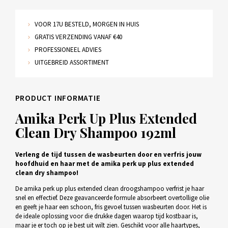
VOOR 17U BESTELD, MORGEN IN HUIS
GRATIS VERZENDING VANAF €40
PROFESSIONEEL ADVIES
UITGEBREID ASSORTIMENT
PRODUCT INFORMATIE
Amika Perk Up Plus Extended
Clean Dry Shampoo 192ml
Verleng de tijd tussen de wasbeurten door en verfris jouw
hoofdhuid en haar met de amika perk up plus extended
clean dry shampoo!
De amika perk up plus extended clean droogshampoo verfrist je haar
snel en effectief. Deze geavanceerde formule absorbeert overtollige olie
en geeft je haar een schoon, fris gevoel tussen wasbeurten door. Het is
de ideale oplossing voor die drukke dagen waarop tijd kostbaar is,
maar je er toch op je best uit wilt zien. Geschikt voor alle haartypes,