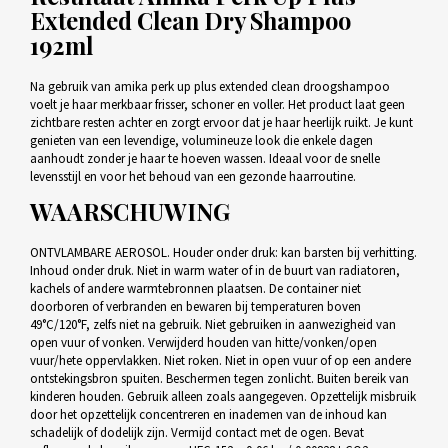
Extended Clean Dry Shampoo
192ml
Na gebruik van amika perk up plus extended clean droogshampoo
voelt je haar merkbaar frisser, schoner en voller. Het product laat geen
zichtbare resten achter en zorgt ervoor dat je haar heerlijk ruikt. Je kunt
genieten van een levendige, volumineuze look die enkele dagen
aanhoudt zonder je haar te hoeven wassen. Ideaal voor de snelle
levensstijl en voor het behoud van een gezonde haarroutine.
WAARSCHUWING
ONTVLAMBARE AEROSOL. Houder onder druk: kan barsten bij verhitting.
Inhoud onder druk. Niet in warm water of in de buurt van radiatoren,
kachels of andere warmtebronnen plaatsen. De container niet
doorboren of verbranden en bewaren bij temperaturen boven
49°C/120°F, zelfs niet na gebruik. Niet gebruiken in aanwezigheid van
open vuur of vonken. Verwijderd houden van hitte/vonken/open
vuur/hete oppervlakken. Niet roken. Niet in open vuur of op een andere
ontstekingsbron spuiten. Beschermen tegen zonlicht. Buiten bereik van
kinderen houden. Gebruik alleen zoals aangegeven. Opzettelijk misbruik
door het opzettelijk concentreren en inademen van de inhoud kan
schadelijk of dodelijk zijn. Vermijd contact met de ogen. Bevat