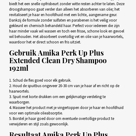
biedt het een snelle opfrisbeurt zonder witte resten achter te laten. Deze
droogshampoo gaat verder dan alleen het absorberen van olie; het
revitaliseert je haar en hoofdhuid met een lichte, aangename geur.
Dankzij de formule zonder sulfaten en parabenen is het veilig voor
gekleurd en chemisch behandeld haar. Perfect voor iedereen die zijn
haar minder vaak wil wassen en toch een frisse, schone look en gevoel
wil behouden. Het absorbeert overtollig vet en olie van je haarwortels,
waardoor het er direct schoon en fris uitziet.
Gebruik
Amika Perk Up Plus
Extended Clean Dry Shampoo
192ml
1. Schud de fles goed voor elk gebruik.
2. Houd de spuitbus ongeveer 20-30 cm van je haar af en richt op de
haarwortels.
3. Spuit met korte drukken om een gelijkmatige verdeling te
waarborgen.
4. Masseer het product met je vingertoppen door je haar en hoofdhuid
voor een optimale olieabsorptie.
5. Borstel je haar goed door om eventuele overtollige product te
verwijderen en stijl zoals gewoonlijk.
Resultaat
Amika Perk Up Plus