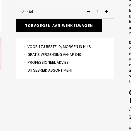
o
b
Aantal
I
b
TOEVOEGEN AAN WINKELWAGEN
a
z
D
VOOR 17U BESTELD, MORGEN IN HUIS
c
e
GRATIS VERZENDING VANAF €40
w
PROFESSIONEEL ADVIES
e
UITGEBREID ASSORTIMENT
a
s
t
V