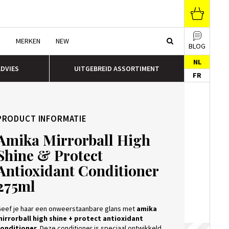
N
MERKEN
NEW
BLOG
NL
ADVIES
UITGEBREID ASSORTIMENT
FR
PRODUCT INFORMATIE
Amika Mirrorball High
Shine & Protect
Antioxidant Conditioner
275ml
eef je haar een onweerstaanbare glans met
amika
irrorball high shine + protect antioxidant
onditioner.
Deze conditioner is speciaal ontwikkeld