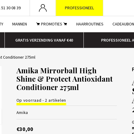
 51 30 08 39
PROFESSIONEEL
TY
MANNEN
PROMOTIES
HAARROUTINES
CADEAUBO
GRATIS VERZENDING VANAF €40
PROFESSIONEEL 
nt Conditioner 275ml
Amika Mirrorball High
Shine & Protect Antioxidant
Conditioner 275ml
Op voorraad - 2 artikelen
Amika
G
m
€30,00
c