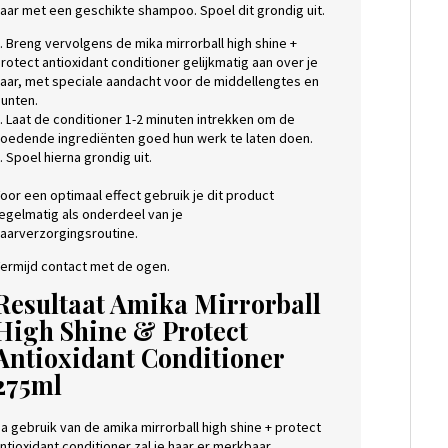
aar met een geschikte shampoo. Spoel dit grondig uit.
. Breng vervolgens de mika mirrorball high shine +
rotect antioxidant conditioner gelijkmatig aan over je
aar, met speciale aandacht voor de middellengtes en
unten.
. Laat de conditioner 1-2 minuten intrekken om de
oedende ingrediënten goed hun werk te laten doen.
. Spoel hierna grondig uit.
oor een optimaal effect gebruik je dit product
egelmatig als onderdeel van je
aarverzorgingsroutine.
ermijd contact met de ogen.
Resultaat Amika Mirrorball
High Shine & Protect
Antioxidant Conditioner
275ml
a gebruik van de amika mirrorball high shine + protect
ntioxidant conditioner zal je haar er merkbaar