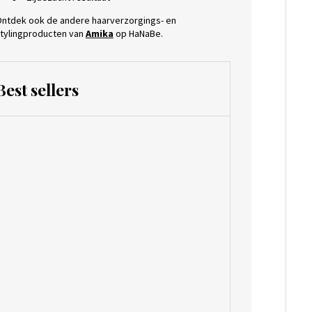
ntdek ook de andere haarverzorgings- en
tylingproducten van
Amika
op HaNaBe.
Best sellers