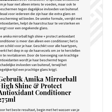
m je haar niet alleen intens te voeden, maar ook te
eschermen tegen dagelijkse invloeden van buitenaf.
deaal voor iedereen die zijn haar die extra glans en
escherming wil bieden. De unieke formule, verrijkt met
ntioxidanten, helpt de haarstructuur te versterken en
orgt voor een ongekende glans.
e amika mirrorball high shine + protect antioxidant
onditioner is meer dan alleen een conditioner; het is
en schild voor je haar. Geschikt voor alle haartypen,
erkt het diep in op de haarvezels om ze te herstellen
n te revitaliseren. Door de toevoeging van krachtige
ntioxidanten wordt je haar beschermd tegen
chadelijke invloeden van buitenaf, terwijl het
egelijkertijd een prachtige glans krijgt.
Gebruik Amika Mirrorball
High Shine & Protect
Antioxidant Conditioner
275ml
oor het beste resultaat, begin met het wassen van je