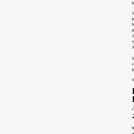
h
1
p
h
p
2
v
3
V
r
h
V
N
a