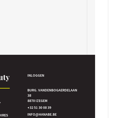
uty
INLOGGEN
BURG. VANDENBOGAERDELAAN
38
E
8870 IZEGEM
P
+32 51 30 08 39
INFO@HANABE.BE
OIRES