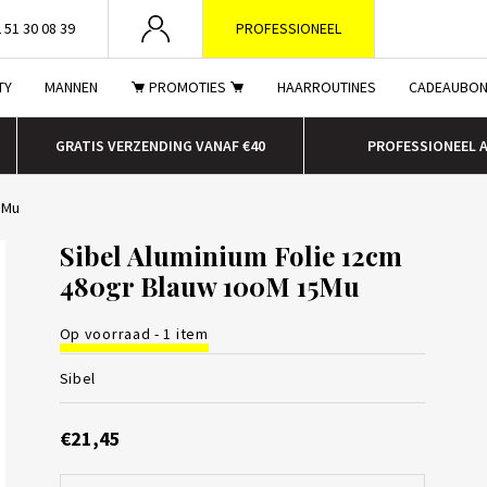
 51 30 08 39
PROFESSIONEEL
TY
MANNEN
PROMOTIES
HAARROUTINES
CADEAUBO
GRATIS VERZENDING VANAF €40
PROFESSIONEEL 
5Mu
Sibel Aluminium Folie 12cm
480gr Blauw 100M 15Mu
Op voorraad - 1 item
Sibel
€21,45