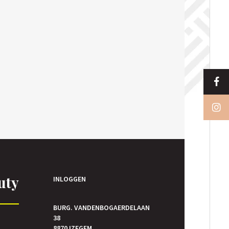
uty
INLOGGEN
BURG. VANDENBOGAERDELAAN
38
E
8870 IZEGEM