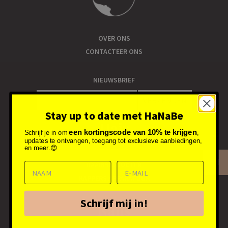
OVER ONS
CONTACTEER ONS
NIEUWSBRIEF
VERZENDEN
Stay up to date met HaNaBe
Hair
een kortingscode van 10% te krijgen
Schrijf je in om
,
updates te ontvangen, toegang tot exclusieve aanbiedingen,
en meer.😍
HAARPRODUCTEN
KAPPERS APPARATUUR
Schrijf mij in!
Nails