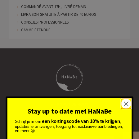
COMMANDÉ AVANT 17H, LIVRÉ DEMAIN
LIVRAISON GRATUITE À PARTIR DE 40 EUROS
CONSEILS PROFESSIONNELS
GAMME ÉTENDUE
A PROPOS DE NOUS
Stay up to date met HaNaBe
CONTACTEZ-NOUS
een kortingscode van 10% te krijgen
Schrijf je in om
,
updates te ontvangen, toegang tot exclusieve aanbiedingen,
NIEUWSBRIEF
en meer.😍