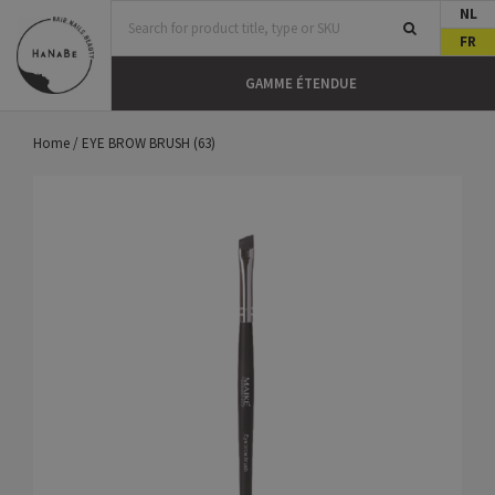
NL
FR
LS
GAMME ÉTENDUE
Home
/
EYE BROW BRUSH (63)