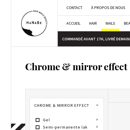
CONTACT
À PROPOS DE NOUS
ACCUEIL
HAIR
NAILS
BE
COMMANDÉ AVANT 17H, LIVRÉ DEMAIN
Chrome & mirror effect
CHROME & MIRROR EFFECT
Gel
Semi-permanente lak