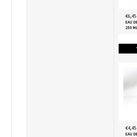
€6,45
EAU D
250 M
€4,45
EAU D