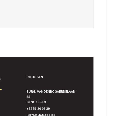
y
INLOGGEN
BURG. VANDENBOGAERDELAAN
38
8870 IZEGEM
+32 51 30 08 39
S
INFO@HANABE.BE