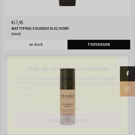
€17,95
MATTYFING FOUNDAT.N.02 IVORY
MAIKÉ
en stock
TOEVOEGEN
Stay up to date met HaNaBe
een kortingscode van 10% te krijgen
Schrijf je in om
,
updates te ontvangen, toegang tot exclusieve aanbiedingen,
en meer.😍
Schrijf mij in!