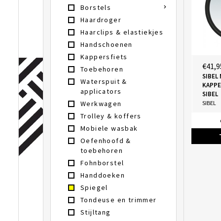
Borstels
Haardroger
Haarclips & elastiekjes
Handschoenen
Kappersfiets
€41,9
Toebehoren
SIBEL
Waterspuit &
KAPPE
applicators
SIBEL
SIBEL
Werkwagen
Trolley & koffers
Mobiele wasbak
Oefenhoofd &
toebehoren
Fohnborstel
Handdoeken
Spiegel
Tondeuse en trimmer
Stijltang