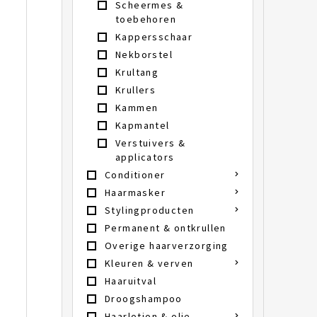
Scheermes &
toebehoren
Kappersschaar
Nekborstel
Krultang
Krullers
Kammen
Kapmantel
Verstuivers &
applicators
Conditioner
Haarmasker
Stylingproducten
Permanent & ontkrullen
Overige haarverzorging
Kleuren & verven
Haaruitval
Droogshampoo
Haarlotion & olie