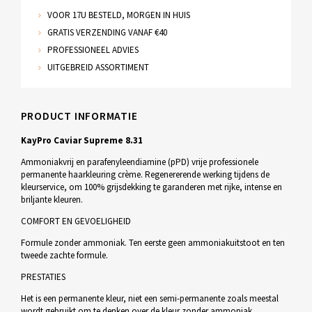
VOOR 17U BESTELD, MORGEN IN HUIS
GRATIS VERZENDING VANAF €40
PROFESSIONEEL ADVIES
UITGEBREID ASSORTIMENT
PRODUCT INFORMATIE
KayPro Caviar Supreme 8.31
Ammoniakvrij en parafenyleendiamine (pPD) vrije professionele
permanente haarkleuring crème. Regenererende werking tijdens de
kleurservice, om 100% grijsdekking te garanderen met rijke, intense en
briljante kleuren.
COMFORT EN GEVOELIGHEID
Formule zonder ammoniak. Ten eerste geen ammoniakuitstoot en ten
tweede zachte formule.
PRESTATIES
Het is een permanente kleur, niet een semi-permanente zoals meestal
wordt gebruikt om te denken over de kleur zonder ammoniak.