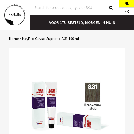
NL
FR
T
VOOR 17U BESTELD, MORGEN IN HUIS
Home
/
KayPro Caviar Supreme 8.31 100 ml